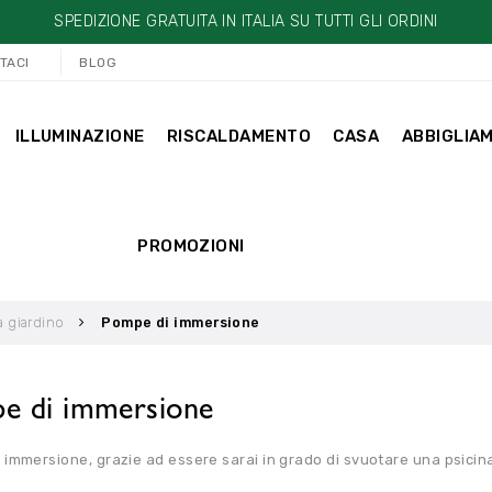
SPEDIZIONE GRATUITA IN ITALIA SU TUTTI GLI ORDINI
TACI
BLOG
ILLUMINAZIONE
RISCALDAMENTO
CASA
ABBIGLIA
PROMOZIONI
 giardino
Pompe di immersione
e di immersione
immersione, grazie ad essere sarai in grado di svuotare una psicin