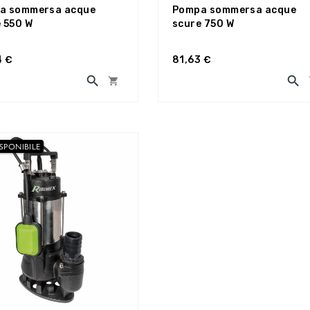
a sommersa acque
Pompa sommersa acque
 550 W
scure 750 W
4 €
81,63 €



SPONIBILE