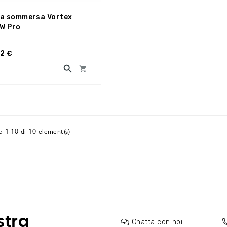
a sommersa Vortex
W Pro
62 €


 1-10 di 10 element(s)
stra
Chatta con noi