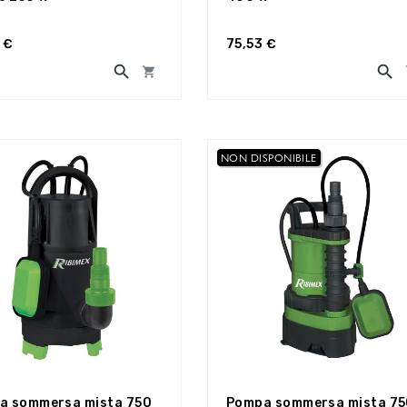
 €
75,53 €



NON DISPONIBILE
a sommersa mista 750
Pompa sommersa mista 7