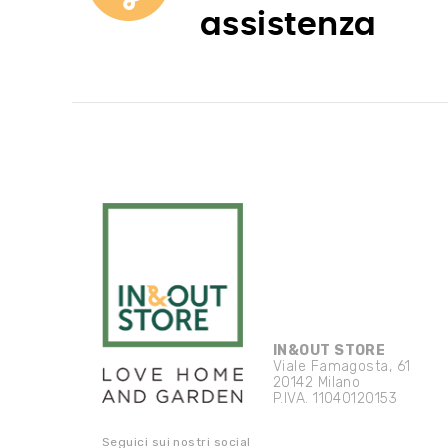
assistenza
IN&OUT STORE
Viale Famagosta, 61
20142 Milano
P.IVA. 11040120153
Seguici sui nostri social