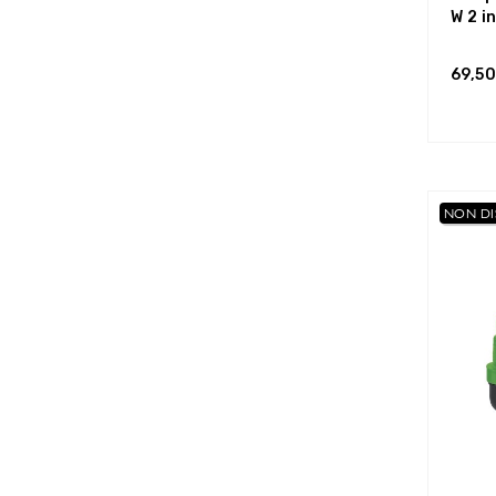
W 2 in
69,50
NON DI