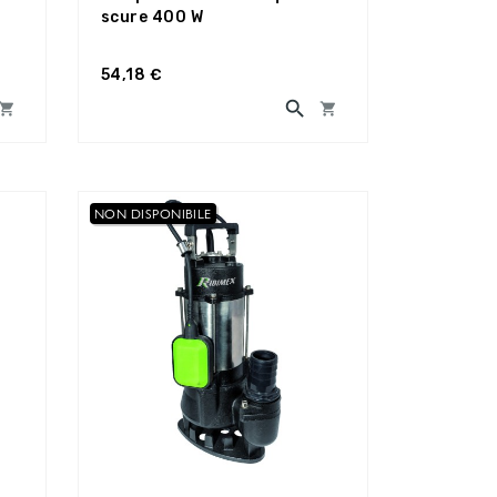
scure 400 W
54,18 €



NON DISPONIBILE