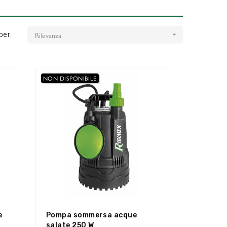
Rilevanza
per:

NON DISPONIBILE
e
Pompa sommersa acque
salate 250 W