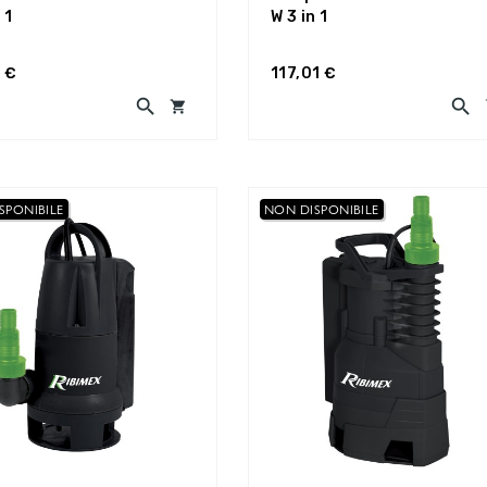
 1
W 3 in 1
 €
117,01 €



SPONIBILE
NON DISPONIBILE