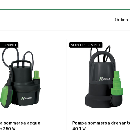
Ordina 
SPONIBILE
NON DISPONIBILE
a sommersa acque
Pompa sommersa drenant
e 250 W
400 W