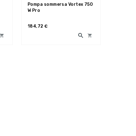
Pompa sommersa Vortex 750
W Pro
184,72 €


