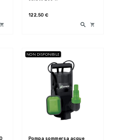
122,50 €



NON DISPONIBILE
50
Pompa sommersa acque