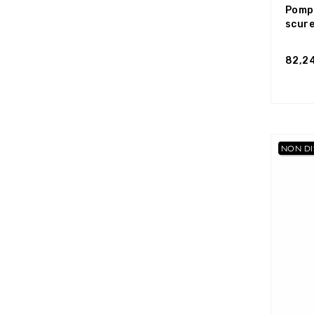
Pomp
scure
82,2
NON DI