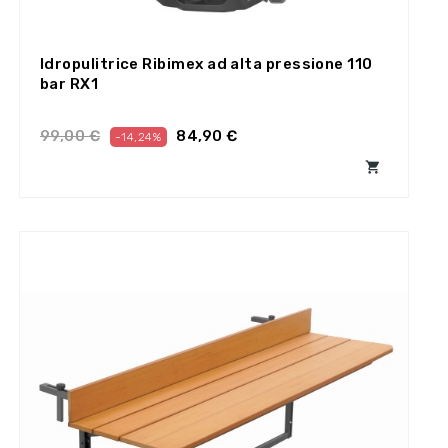
Idropulitrice Ribimex ad alta pressione 110
bar RX1
99,00 €
84,90 €
-14,24%
