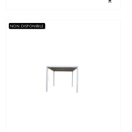

NON DISPONIBILE