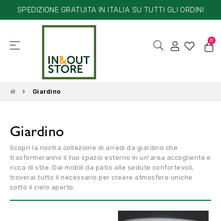
SPEDIZIONE GRATUITA IN ITALIA SU TUTTI GLI ORDINI
0
☰
navigazione
Toggle
Giardino
Giardino
Scopri la nostra collezione di arredi da giardino che
trasformeranno il tuo spazio esterno in un'area accogliente e
ricca di stile. Dai mobili da patio alle sedute confortevoli,
troverai tutto il necessario per creare atmosfere uniche
sotto il cielo aperto.