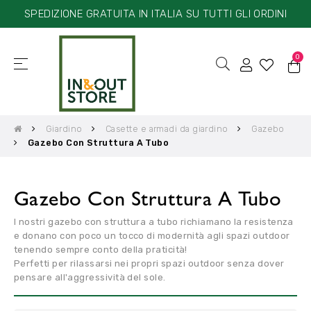
SPEDIZIONE GRATUITA IN ITALIA SU TUTTI GLI ORDINI
0
☰
navigazione
Toggle
Giardino
Casette e armadi da giardino
Gazebo
Gazebo Con Struttura A Tubo
Gazebo Con Struttura A Tubo
I nostri gazebo con struttura a tubo richiamano la resistenza
e donano con poco un tocco di modernità agli spazi outdoor
tenendo sempre conto della praticità!
Perfetti per rilassarsi nei propri spazi outdoor senza dover
pensare all'aggressività del sole.