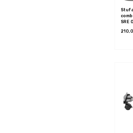
Stufa
combu
SRE 
210,