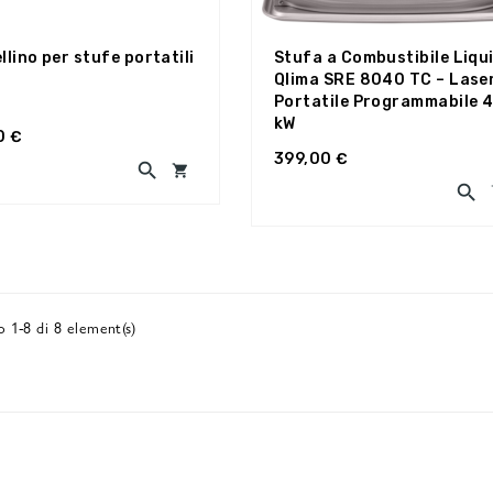
llino per stufe portatili
Stufa a Combustibile Liqu
Qlima SRE 8040 TC – Lase
Portatile Programmabile 
kW
0 €
399,00 €



 1-8 di 8 element(s)