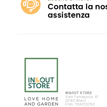
Contatta la no
assistenza
IN&OUT STORE
Viale Famagosta, 61
20142 Milano
P.IVA. 11040120153