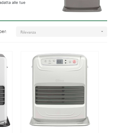
adatta alle tue
Rilevanza
per:
