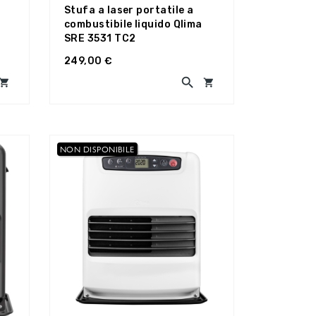
Stufa a laser portatile a
E
combustibile liquido Qlima
SRE 3531 TC2
249,00 €



NON DISPONIBILE