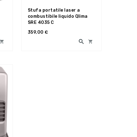
Stufa portatile laser a
combustibile liquido Qlima
SRE 4035 C
359,00 €


