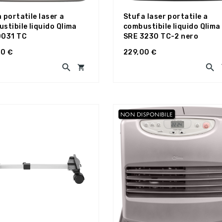
 portatile laser a
Stufa laser portatile a
stibile liquido Qlima
combustibile liquido Qlima
0031 TC
SRE 3230 TC-2 nero
00 €
229,00 €



NON DISPONIBILE