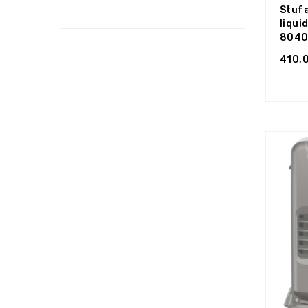
Stufa
liqui
8040
410,