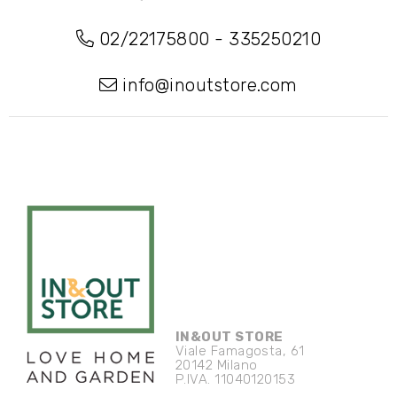
02/22175800
-
335250210
info@inoutstore.com
IN&OUT STORE
Viale Famagosta, 61
20142 Milano
P.IVA. 11040120153