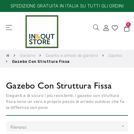
SPEDIZIONE GRATUITA IN ITALIA SU TUTTI GLI ORDINI
0
☰
navigazione
Toggle
Giardino
Casette e armadi da giardino
Gazebo
Gazebo Con Struttura Fissa
Gazebo Con Struttura Fissa
Eleganti e di sicuro i più resistenti, i gazebo con struttura
fissa sono un vero e proprio pezzo di arredo outdoor che fa
la differnza con poco.
Rilevanza
