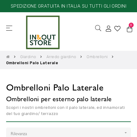
SPEDIZIONE GRATUITA IN ITALIA SU TUTTI GLI ORDINI
0
☰
navigazione
Toggle
Giardino
Arredo giardino
Ombrelloni
Ombrelloni Palo Laterale
Ombrelloni Palo Laterale
Ombrelloni per esterno palo laterale
Scopri i nostri ombrelloni con il palo laterale, ed innamorati
del tuo giardino/ terrazzo
Rilevanza
