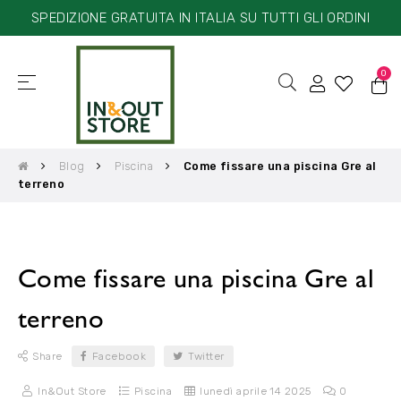
SPEDIZIONE GRATUITA IN ITALIA SU TUTTI GLI ORDINI
0
☰
navigazione
Toggle
Blog
Piscina
Come fissare una piscina Gre al
terreno
Come fissare una piscina Gre al
terreno
Share
Facebook
Twitter
In&Out Store
Piscina
lunedì
aprile
14
2025
0