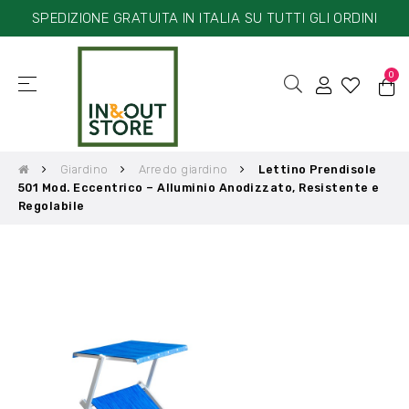
SPEDIZIONE GRATUITA IN ITALIA SU TUTTI GLI ORDINI
0
☰
navigazione
Toggle
Giardino
Arredo giardino
Lettino Prendisole
501 Mod. Eccentrico – Alluminio Anodizzato, Resistente e
Regolabile