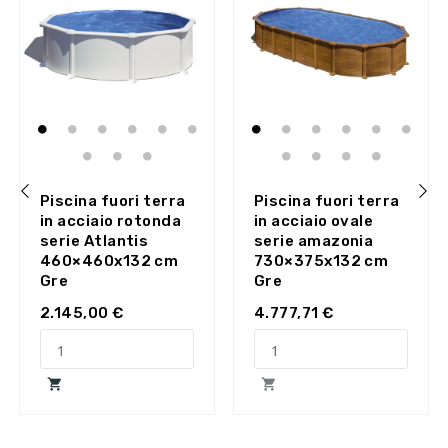
Piscina fuori terra
Piscina fuori terra
in acciaio rotonda
in acciaio ovale
‹
›
serie Atlantis
serie amazonia
460×460x132 cm
730×375x132 cm
Gre
Gre
2.145,00 €
4.777,71 €

