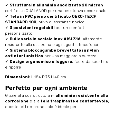
✔
Struttura in alluminio anodizzato 20 micron
certificato QUALANOD per una resistenza eccezionale
✔
Tela in PVC pieno certificato OEKO-TEX®
STANDARD 100
, privo di sostanze nocive
✔
3 posizioni regolabili
per un comfort
personalizzato
✔
Bulloneria in acciaio inox AISI 316
, altamente
resistente alla salsedine e agli agenti atmosferici
✔
Sistema bloccagambe brevettato in nylon
antinfortunistico
per una maggiore sicurezza
✔
Design ergonomico e leggero
, facile da spostare
e riporre
Dimensioni:
L.184 P.73 H.40 cm
Perfetto per ogni ambiente
Grazie alla sua struttura in
alluminio resistente alla
corrosione
e alla
tela traspirante e confortevole
,
questo lettino prendisole è ideale per: