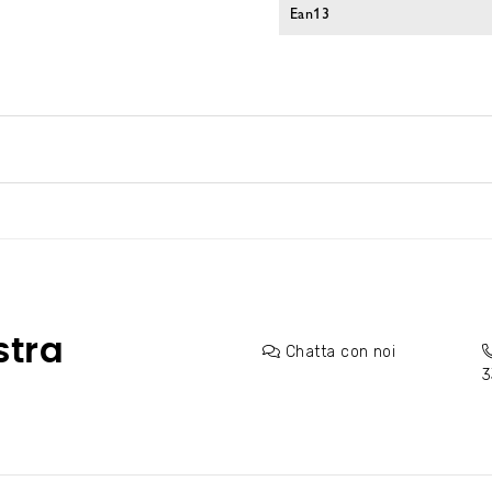
Ean13
stra
Chatta con noi
3