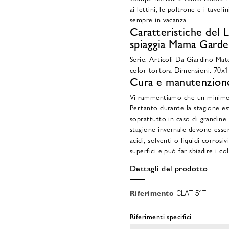
ai lettini, le poltrone e i tavo
sempre in vacanza.
Caratteristiche del 
spiaggia Mama Gard
Serie: Articoli Da Giardino Mat
color tortora Dimensioni: 70x
Cura e manutenzion
Vi rammentiamo che un minimo d
Pertanto durante la stagione e
soprattutto in caso di grandine
stagione invernale devono esser
acidi, solventi o liquidi corrosi
superfici e può far sbiadire i co
Dettagli del prodotto
Riferimento
CLAT 51T
Riferimenti specifici