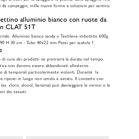
lini da campeggio, mille nuove forme e soluzioni per sentirsi
Lettino alluminio bianco con ruote da
en CLAT 51T
eriale: Alluminio bianco sandy e Textilene imbottito 600g
190 H 30 cm - Tubo 40x22 mm Pezzi per scatola 1
e
i cura dei prodotti ne protrarrà la durata nel tempo.
stiva non devono essere abbandonati allesterno
 o di temporali particolarmente violenti. Durante la
e riposti in luogo non umido e aerato. Il contatto con
vi (es. cloro, alcool, benzina) può danneggiare le vernici o le
lori dei tessuti.