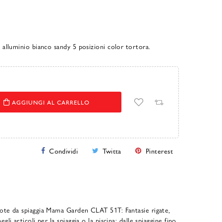
n alluminio bianco sandy 5 posizioni color tortora.
AGGIUNGI AL CARRELLO
Condividi
Twitta
Pinterest
uote da spiaggia Mama Garden CLAT 51T: Fantasie rigate,
gli articoli per la spiaggia o la piscina: dalle spiaggine fino