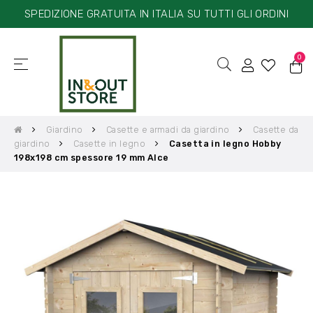
SPEDIZIONE GRATUITA IN ITALIA SU TUTTI GLI ORDINI
0
☰
navigazione
Toggle
Giardino
Casette e armadi da giardino
Casette da
giardino
Casette in legno
Casetta in legno Hobby
198x198 cm spessore 19 mm Alce