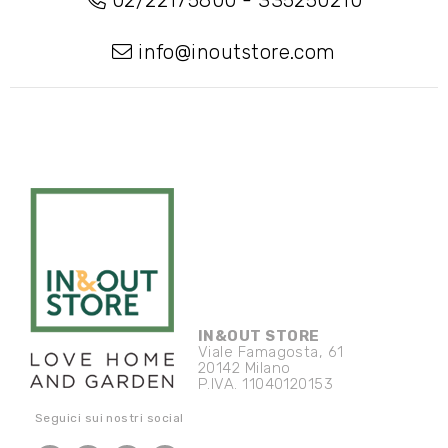
02/22175800
-
335250210
info@inoutstore.com
IN&OUT STORE
Viale Famagosta, 61
20142 Milano
P.IVA. 11040120153
Seguici sui nostri social