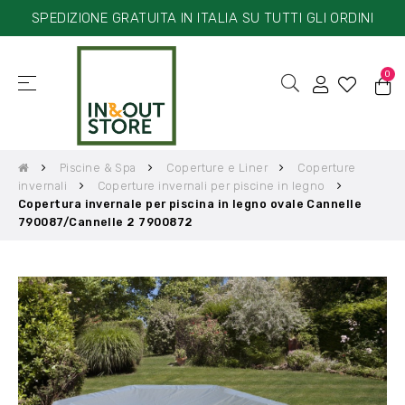
SPEDIZIONE GRATUITA IN ITALIA SU TUTTI GLI ORDINI
0
☰
navigazione
Toggle
Piscine & Spa
Coperture e Liner
Coperture
invernali
Coperture invernali per piscine in legno
Copertura invernale per piscina in legno ovale Cannelle
790087/Cannelle 2 7900872