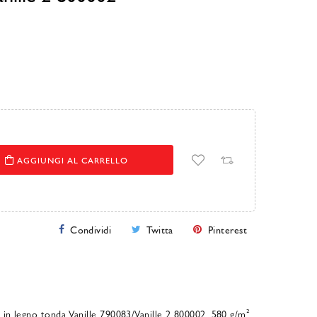
AGGIUNGI AL CARRELLO
Condividi
Twitta
Pinterest
 in legno tonda Vanille 790083/Vanille 2 800002, 580 g/m².