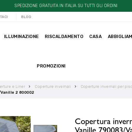
SPEDIZIONE GRATUITA IN ITALIA SU TUTTI GLI ORDINI
TACI
BLOG
ILLUMINAZIONE
RISCALDAMENTO
CASA
ABBIGLIA
PROMOZIONI
rture e Liner
Coperture invernali
Coperture invernali per pis
/Vanille 2 800002
Copertura invern
Vanille 790083/V