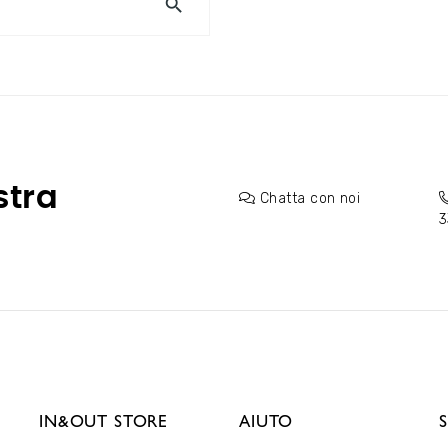

stra
Chatta con noi
3
IN&OUT STORE
AIUTO