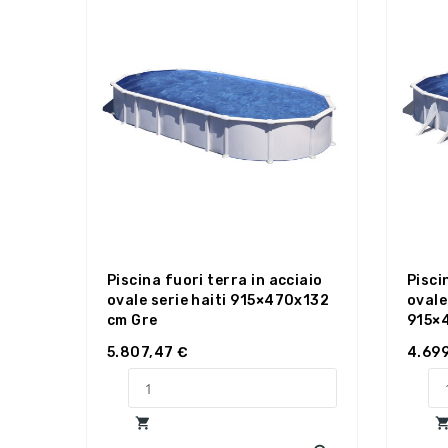
Piscina fuori terra in acciaio
Pisci
ovale serie haiti 915×470x132
ovale
cm Gre
915×
5.807,47 €
4.699
