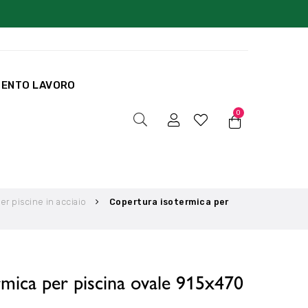
MENTO LAVORO
0
r piscine in acciaio
Copertura isotermica per
mica per piscina ovale 915x470