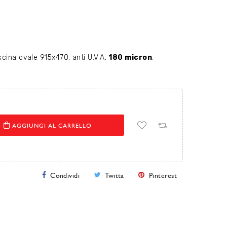
cina ovale 915x470, anti U.V.A,
180 micron
.
AGGIUNGI AL CARRELLO
Condividi
Twitta
Pinterest