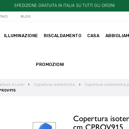
SPEDIZIONE GRATUITA IN ITALIA SU TUTTI GLI ORDINI
TACI
BLOG
ILLUMINAZIONE
RISCALDAMENTO
CASA
ABBIGLIA
PROMOZIONI
rture e Liner
Coperture isotermiche
Coperture isotermiche pe
CPROV915
Copertura isoter
cm CPROV915