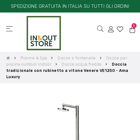
SPEDIZIONE GRATUITA IN ITALIA SU TUTTI GLI ORDINI
0
☰
navigazione
Toggle
Piscine & Spa
Docce e fontanelle
Docce per
piscina outdoor indoor
Docce acqua fredda
Doccia
tradizionale con rubinetto a vitone Venere VE1250 - Ama
Luxury