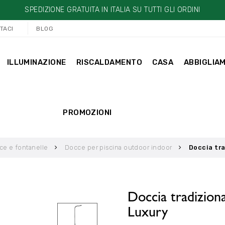
SPEDIZIONE GRATUITA IN ITALIA SU TUTTI GLI ORDINI
TACI
BLOG
ILLUMINAZIONE
RISCALDAMENTO
CASA
ABBIGLIA
PROMOZIONI
ce e fontanelle
Docce per piscina outdoor indoor
Doccia tra
Doccia tradizio
Luxury