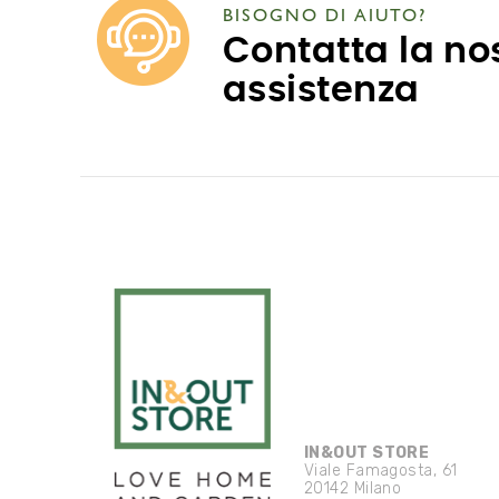
BISOGNO DI AIUTO?
Contatta la no
assistenza
IN&OUT STORE
Viale Famagosta, 61
20142 Milano