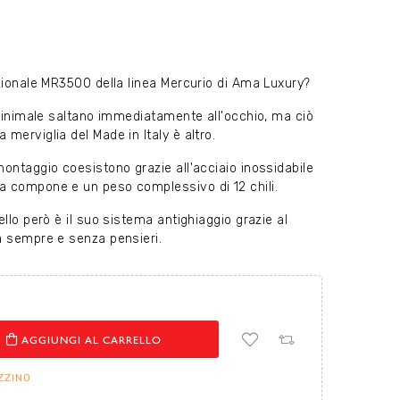
izionale MR3500 della linea Mercurio di Ama Luxury?
 minimale saltano immediatamente all'occhio, ma ciò
merviglia del Made in Italy è altro.
ontaggio coesistono grazie all'acciaio inossidabile
a compone e un peso complessivo di 12 chili.
ello però è il suo sistema antighiaggio grazie al
a sempre e senza pensieri.
AGGIUNGI AL CARRELLO
ZZINO