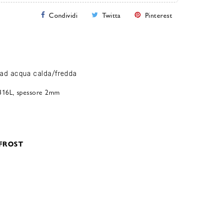
Condividi
Twitta
Pinterest
o ad acqua calda/fredda
 316L, spessore 2mm
O FROST