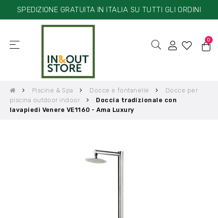
SPEDIZIONE GRATUITA IN ITALIA SU TUTTI GLI ORDINI
0
☰
navigazione
Toggle
Piscine & Spa
Docce e fontanelle
Docce per
piscina outdoor indoor
Doccia tradizionale con
lavapiedi Venere VE1160 - Ama Luxury