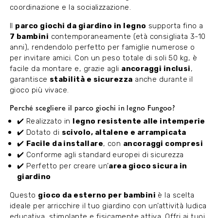
coordinazione e la socializzazione.
Il
parco giochi da giardino in legno
supporta fino a
7 bambini
contemporaneamente (età consigliata 3-10
anni), rendendolo perfetto per famiglie numerose o
per invitare amici. Con un peso totale di soli 50 kg, è
facile da montare e, grazie agli
ancoraggi inclusi
,
garantisce
stabilità e sicurezza
anche durante il
gioco più vivace.
Perché scegliere il parco giochi in legno Fungoo?
✔️ Realizzato in
legno resistente alle intemperie
✔️ Dotato di
scivolo, altalene e arrampicata
✔️
Facile da installare
, con
ancoraggi compresi
✔️ Conforme agli standard europei di sicurezza
✔️ Perfetto per creare un’
area gioco sicura in
giardino
Questo
gioco da esterno per bambini
è la scelta
ideale per arricchire il tuo giardino con un’attività ludica
educativa, stimolante e fisicamente attiva. Offri ai tuoi