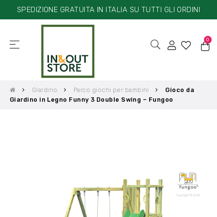
SPEDIZIONE GRATUITA IN ITALIA SU TUTTI GLI ORDINI
0
☰
navigazione
Toggle
Giardino
Parco giochi per bambini
Gioco da
Giardino in Legno Funny 3 Double Swing – Fungoo