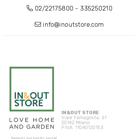
02/22175800
-
335250210
info@inoutstore.com
IN&OUT STORE
Viale Famagosta, 61
20142 Milano
P.IVA. 11040120153
Seguici sui nostri social