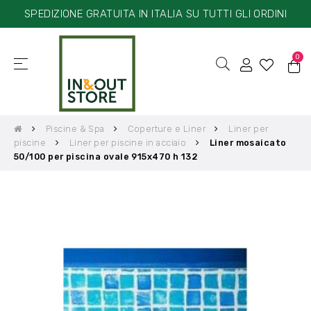
SPEDIZIONE GRATUITA IN ITALIA SU TUTTI GLI ORDINI
0
☰
navigazione
Toggle
Piscine & Spa
Coperture e Liner
Liner per
piscine
Liner per piscine in acciaio
Liner mosaicato
50/100 per piscina ovale 915x470 h 132