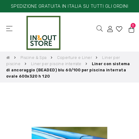
SPEDIZIONE GRATUITA IN ITALIA SU TUTTI GLI ORDINI
0
☰
navigazione
Toggle
Piscine & Spa
Coperture e Liner
Liner per
piscine
Liner per piscine interrate
Liner con sistema
di ancoraggio (BEADED) blu 60/100 per piscina interrata
ovale 600x320 h 120