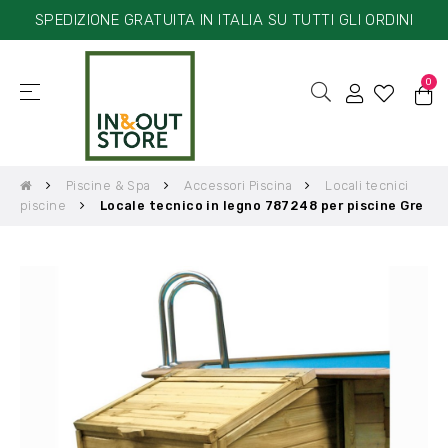
SPEDIZIONE GRATUITA IN ITALIA SU TUTTI GLI ORDINI
0
☰
navigazione
Toggle
Piscine & Spa
Accessori Piscina
Locali tecnici
piscine
Locale tecnico in legno 787248 per piscine Gre