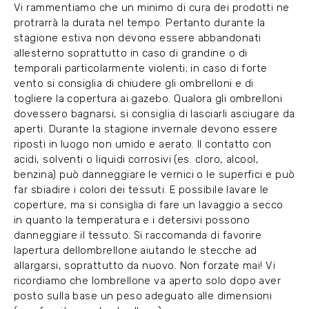
Vi rammentiamo che un minimo di cura dei prodotti ne
protrarrà la durata nel tempo. Pertanto durante la
stagione estiva non devono essere abbandonati
allesterno soprattutto in caso di grandine o di
temporali particolarmente violenti; in caso di forte
vento si consiglia di chiudere gli ombrelloni e di
togliere la copertura ai gazebo. Qualora gli ombrelloni
dovessero bagnarsi, si consiglia di lasciarli asciugare da
aperti. Durante la stagione invernale devono essere
riposti in luogo non umido e aerato. Il contatto con
acidi, solventi o liquidi corrosivi (es. cloro, alcool,
benzina) può danneggiare le vernici o le superfici e può
far sbiadire i colori dei tessuti. E possibile lavare le
coperture, ma si consiglia di fare un lavaggio a secco
in quanto la temperatura e i detersivi possono
danneggiare il tessuto. Si raccomanda di favorire
lapertura dellombrellone aiutando le stecche ad
allargarsi, soprattutto da nuovo. Non forzate mai! Vi
ricordiamo che lombrellone va aperto solo dopo aver
posto sulla base un peso adeguato alle dimensioni