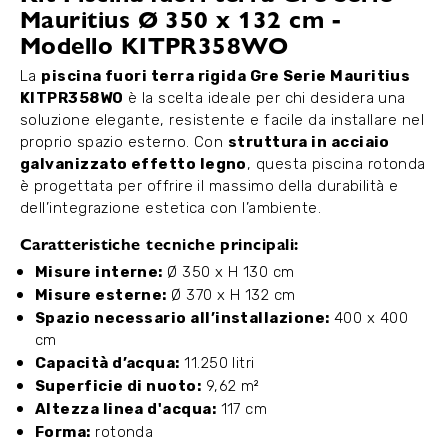
Mauritius Ø 350 x 132 cm -
Modello KITPR358WO
La
piscina fuori terra rigida Gre Serie Mauritius
KITPR358WO
è la scelta ideale per chi desidera una
soluzione elegante, resistente e facile da installare nel
proprio spazio esterno. Con
struttura in acciaio
galvanizzato effetto legno
, questa piscina rotonda
è progettata per offrire il massimo della durabilità e
dell’integrazione estetica con l’ambiente.
Caratteristiche tecniche principali:
Misure interne:
Ø 350 x H 130 cm
Misure esterne:
Ø 370 x H 132 cm
Spazio necessario all’installazione:
400 x 400
cm
Capacità d’acqua:
11.250 litri
Superficie di nuoto:
9,62 m²
Altezza linea d'acqua:
117 cm
Forma:
rotonda