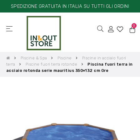
SPEDIZIONE GRATUITA IN ITALIA SU TUTTI GLI ORDINI
0
☰
navigazione
Toggle
Piscine & Spa
Piscine
Piscine in acciaio fuori
terra
Piscine fuori terra rotonde
Piscina fuori terra in
acciaio rotonda serie mauritius 350×132 cm Gre