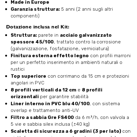
Made in Europe
Garanzia struttura:
5 anni (2 anni sugli altri
componenti)
Dotazione inclusa nel Kit:
Struttura:
parete in
acciaio galvanizzato
spessore 45/100
, trattato contro la corrosione
(galvanizzazione, fosfatazione, verniciatura)
Finitura esterna effetto legno
con profili marroni
per un perfetto inserimento in ambienti naturali o
rustici
Top superiore
con corrimano da 15 cm e protezioni
angolari in PVC
8 profili verticali da 12 cm
e
8 profili
orizzontali
per garantire stabilità
Liner interno in PVC blu 40/100
, con sistema
overlap e trattamento anti-UV
Filtro a sabbia Gre FS400
da 6 m³/h, con valvola a
5 vie e sabbia silex inclusa (±40 kg)
Scaletta di sicurezza a 6 gradini (3 per lato)
con