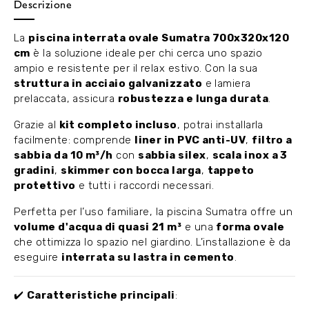
Descrizione
La
piscina interrata ovale Sumatra 700x320x120
cm
è la soluzione ideale per chi cerca uno spazio
ampio e resistente per il relax estivo. Con la sua
struttura in acciaio galvanizzato
e lamiera
prelaccata, assicura
robustezza e lunga durata
.
Grazie al
kit completo incluso
, potrai installarla
facilmente: comprende
liner in PVC anti-UV
,
filtro a
sabbia da 10 m³/h
con
sabbia silex
,
scala inox a 3
gradini
,
skimmer con bocca larga
,
tappeto
protettivo
e tutti i raccordi necessari.
Perfetta per l’uso familiare, la piscina Sumatra offre un
volume d'acqua di quasi 21 m³
e una
forma ovale
che ottimizza lo spazio nel giardino. L’installazione è da
eseguire
interrata su lastra in cemento
.
✔️
Caratteristiche principali
: