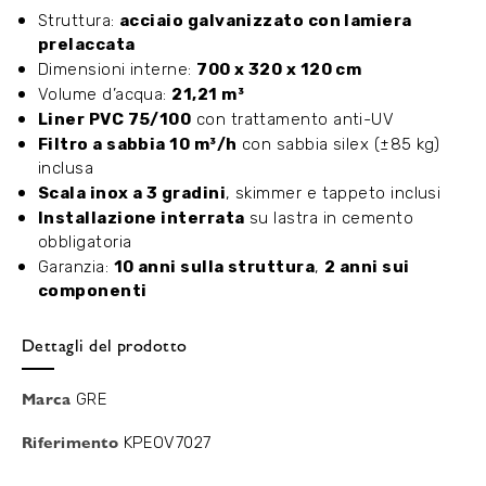
Struttura:
acciaio galvanizzato con lamiera
prelaccata
Dimensioni interne:
700 x 320 x 120 cm
Volume d’acqua:
21,21 m³
Liner PVC 75/100
con trattamento anti-UV
Filtro a sabbia 10 m³/h
con sabbia silex (±85 kg)
inclusa
Scala inox a 3 gradini
, skimmer e tappeto inclusi
Installazione interrata
su lastra in cemento
obbligatoria
Garanzia:
10 anni sulla struttura
,
2 anni sui
componenti
Dettagli del prodotto
Marca
GRE
Riferimento
KPEOV7027