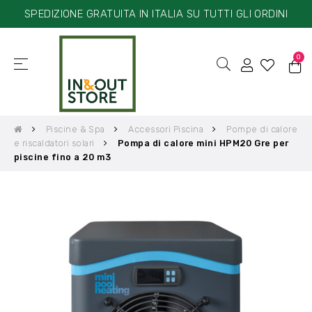
SPEDIZIONE GRATUITA IN ITALIA SU TUTTI GLI ORDINI
0
☰
navigazione
Toggle
Piscine & Spa
Accessori Piscina
Pompe di calore
e riscaldatori solari
Pompa di calore mini HPM20 Gre per
piscine fino a 20 m3