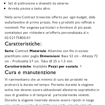
Set di poltroncine e divanetti da esterno
Arredo piscina e tanto altro.
Nella serie Contract troverete offerte per ogni budget, dalla
sedia/tavolino di primo prezzo, fino a prodotti più raffinati e
resistenti. Per esigenze particolari o forniture di più pezzi,
contattateci per richiedere un'offerta personalizzata al n.
02/22175800-01
Caratteristiche:
Serie
: Contract
Materiale
: Alluminio con filo in acciaio
plastificato color paglia
Dimensioni
: Base 52 cm - Altezza 72
cm - Profondità 57 cm. Tubo Ø 25 x 1,5 mm
Caratteristiche
: Impilabile
Pezzi per scatola
: 1
Cura e manutenzione
Vi rammentiamo che un minimo di cura dei prodotti ne
protrarrà la durata nel tempo. Pertanto durante la stagione
estiva non devono essere abbandonati allesterno soprattutto in
caso di grandine o di temporali particolarmente violenti.
Durante la stagione invernale devono essere riposti in luogo
non umido e aerato. Il contatto con acidi, solventi o liquidi