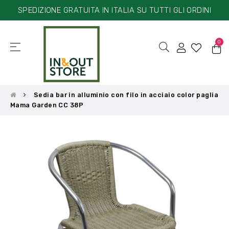
SPEDIZIONE GRATUITA IN ITALIA SU TUTTI GLI ORDINI
0
☰
navigazione
Toggle
Sedia bar in alluminio con filo in acciaio color paglia
Mama Garden CC 38P