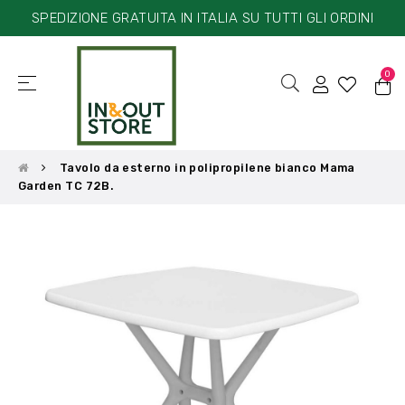
SPEDIZIONE GRATUITA IN ITALIA SU TUTTI GLI ORDINI
0
☰
navigazione
Toggle
Tavolo da esterno in polipropilene bianco Mama
Garden TC 72B.