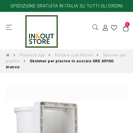
SPEDIZIONE GRATUITA IN ITALIA SU TUTTI GLI ORDINI
0
☰
navigazione
Toggle
Piscine & Spa
Pulizia e cura Piscina
Skimmer per
piscine
Skimmer per piscine in acciaio GRE AR100
bianco