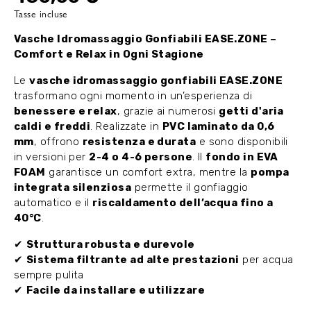
Tasse incluse
Vasche Idromassaggio Gonfiabili EASE.ZONE –
Comfort e Relax in Ogni Stagione
Le
vasche idromassaggio gonfiabili EASE.ZONE
trasformano ogni momento in un’esperienza di
benessere e relax
, grazie ai numerosi
getti d'aria
caldi e freddi
. Realizzate in
PVC laminato da 0,6
mm
, offrono
resistenza e durata
e sono disponibili
in versioni per
2-4 o 4-6 persone
. Il
fondo in EVA
FOAM
garantisce un comfort extra, mentre la
pompa
integrata silenziosa
permette il gonfiaggio
automatico e il
riscaldamento dell’acqua fino a
40°C
.
✔
Struttura robusta e durevole
✔
Sistema filtrante ad alte prestazioni
per acqua
sempre pulita
✔
Facile da installare e utilizzare