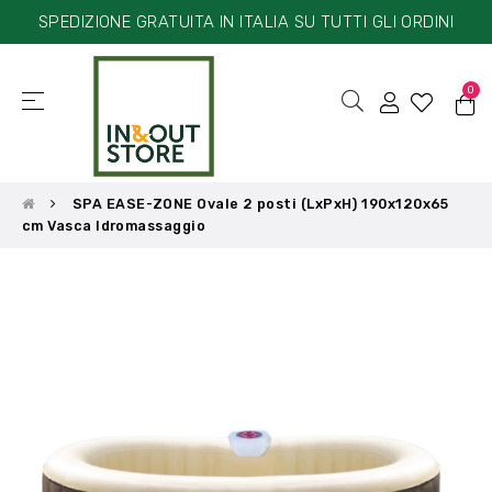
SPEDIZIONE GRATUITA IN ITALIA SU TUTTI GLI ORDINI
0
☰
navigazione
Toggle
SPA EASE-ZONE Ovale 2 posti (LxPxH) 190x120x65
cm Vasca Idromassaggio