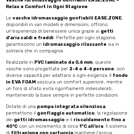
Vasche Idromassaggio Gonfiabili EASE.ZONE –
Relax e Comfort in Ogni Stagione
Le
vasche idromassaggio gonfiabili EASE.ZONE
,
disponibili in vari modelli e dimensioni, offrono
un'esperienza di benessere unica grazie ai
getti
d’aria caldi e freddi
. Perfette per ogni stagione,
garantiscono un
idromassaggio rilassante
sia in
solitaria che in compagnia.
Realizzate in
PVC laminato da 0,6 mm
, queste
vasche sono progettate per
2-4 o 4-6 persone
, con
diverse capacità per adattarsi a ogni esigenza. Il
fondo
in EVA FOAM
assicura un comfort superiore, mentre
un foro di sfiato evita rigonfiamenti indesiderati,
mantenendo la base sempre in perfette condizioni.
Dotate di una
pompa integrata silenziosa
,
permettono il
gonfiaggio automatico
, la regolazione
dei
getti idromassaggio
e il
riscaldamento fino a
40°C
con un incremento di circa
1°C all’ora
. Il sistema
di
filtrazione con cartuccia
mantiene l'acqua