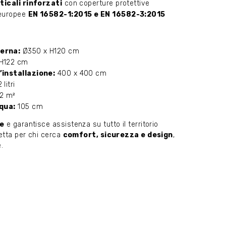
rticali rinforzati
con coperture protettive
 europee
EN 16582-1:2015 e EN 16582-3:2015
erna:
Ø350 x H120 cm
H122 cm
’installazione:
400 x 400 cm
 litri
2 m²
cqua:
105 cm
pe
e garantisce assistenza su tutto il territorio
etta per chi cerca
comfort, sicurezza e design
,
.