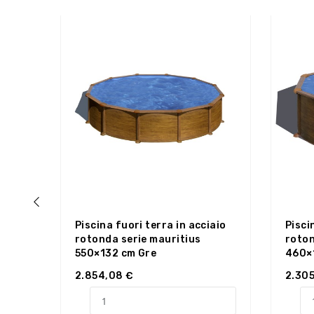
Piscina fuori terra in acciaio
Pisci
‹
rotonda serie mauritius
roton
550×132 cm Gre
460×
2.854,08 €
2.305