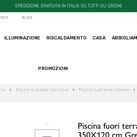
SPEDIZIONE GRATUITA IN ITALIA SU TUTTI GLI ORDINI
TACI
BLOG
ILLUMINAZIONE
RISCALDAMENTO
CASA
ABBIGLIA
PROMOZIONI
ine
Piscine in acciaio fuori terra
Piscine fuori terra rotonde
Piscina fuori terr
350X120 cm Gr