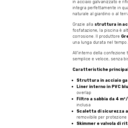
in acciaio galvanizzato e ri
integra perfettamente in qu
naturale al giardino o al terr
Grazie alla
struttura in a
fosfatazione, la piscina è a
corrosione. Il produttore
Gre
una lunga durata nel tempo.
All’interno della confezione 
semplice e veloce, senza bis
Caratteristiche principal
Struttura in acciaio g
Liner interno in PVC bl
overlap
Filtro a sabbia da 4 m³
inclusa
Scaletta di sicurezza a
removibile per protezione
Skimmer e valvola di ri