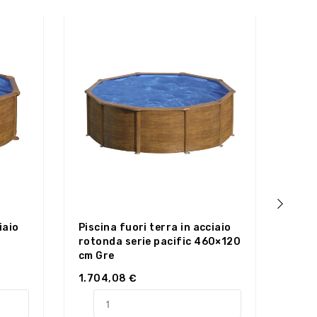
iaio
Piscina fuori terra in acciaio
Puli
›
rotonda serie pacific 460×120
pisc
cm Gre
1.704,08 €
103,