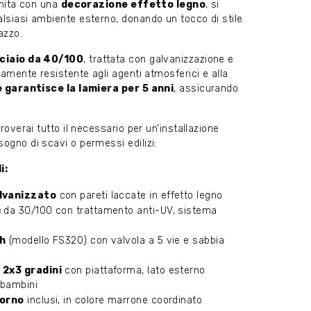
finita con una
decorazione effetto legno
, si
alsiasi ambiente esterno, donando un tocco di stile
azzo.
cciaio da 40/100
, trattata con galvanizzazione e
ltamente resistente agli agenti atmosferici e alla
 garantisce la lamiera per 5 anni
, assicurando
troverai tutto il necessario per un’installazione
ogno di scavi o permessi edilizi:
i:
alvanizzato
con pareti laccate in effetto legno
u
da 30/100 con trattamento anti-UV, sistema
/h
(modello FS320) con valvola a 5 vie e sabbia
 2x3 gradini
con piattaforma, lato esterno
 bambini
torno
inclusi, in colore marrone coordinato