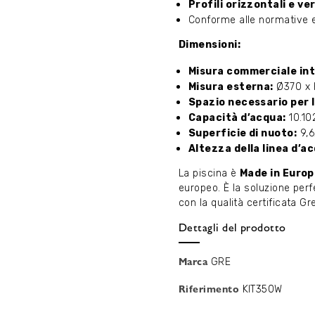
Profili orizzontali e ve
Conforme alle normative
Dimensioni:
Misura commerciale int
Misura esterna:
Ø370 x 
Spazio necessario per l
Capacità d’acqua:
10.102
Superficie di nuoto:
9,6
Altezza della linea d’a
La piscina è
Made in Euro
europeo. È la soluzione perf
con la qualità certificata Gre
Dettagli del prodotto
Marca
GRE
Riferimento
KIT350W