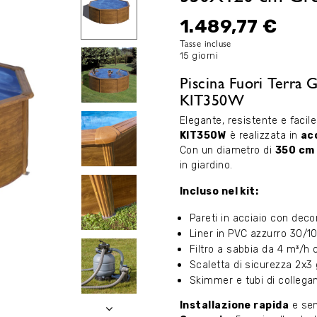
1.489,77 €
Tasse incluse
15 giorni
Piscina Fuori Terra
KIT350W
Elegante, resistente e facil
KIT350W
è realizzata in
ac
Con un diametro di
350 cm
in giardino.
Incluso nel kit:
Pareti in acciaio con deco
Liner in PVC azzurro 30/1
Filtro a sabbia da 4 m³/h 
Scaletta di sicurezza 2x3 
Skimmer e tubi di colleg
Installazione rapida
e sen