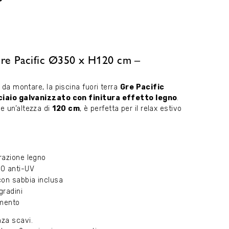
 Gre Pacific Ø350 x H120 cm –
e da montare, la piscina fuori terra
Gre Pacific
ciaio galvanizzato con finitura effetto legno
.
e un’altezza di
120 cm
, è perfetta per il relax estivo
razione legno
00 anti-UV
con sabbia inclusa
gradini
amento
za scavi.