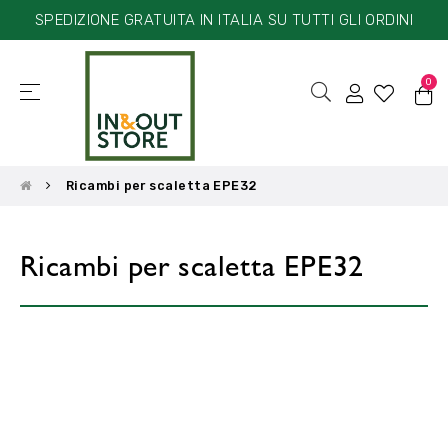
SPEDIZIONE GRATUITA IN ITALIA SU TUTTI GLI ORDINI
0
☰
navigazione
Toggle
Ricambi per scaletta EPE32
Ricambi per scaletta EPE32